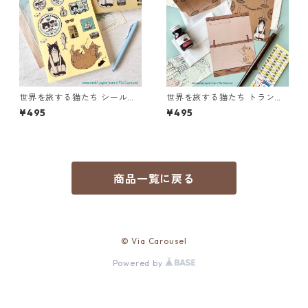
世界を旅する猫たち シールシ
世界を旅する猫たち トランク
ート
ミニレターセット
¥495
¥495
商品一覧に戻る
© Via Carousel
Powered by