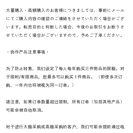
大量購入・高額購入のお客様につきましては、事前にメール
にてご購入内容の確認のご連絡をさせていただく場合がござ
います。転売目的と判断した場合、今後のお取引をお断りさ
せていただく場合がございますので、予めご了承ください。
・协作产品注意事项・
为了防止转售，我们设定了每人每年购买三件物品的限额。对
于限时/有限商品，您最多可以购买 1 件商品。 （即使多次订
购，一年内也将被视为同一订单。）
请注意，如果订单数量超过限制，所有订单（包括其他产品）
可能会被自动取消。
对于进行大额采购或高额采购的客户，我们可能会提前通过电