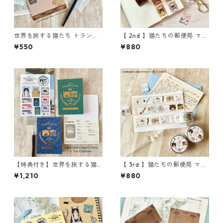
世界を旅する猫たち トランク
【 2nd 】猫たちの郵便局 マス
カード
キングテープ
¥550
¥880
【特典付き】世界を旅する猫
【 3rd 】猫たちの郵便局 マス
たち 箔押しパスポート風ノー
キングテープ
¥1,210
¥880
トセット