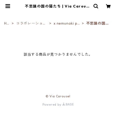
不思議の国の猫たち | Via Carouse
l
HO
コラボレーション
x nemunoki pa
不思議の国の
ME
/ Collabo
per item
猫たち
該当する商品が見つかりませんでした。
© Via Carousel
Powered by