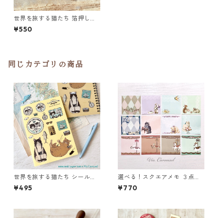
世界を旅する猫たち 箔押しバ
ゲージタグセット
¥550
同じカテゴリの商品
世界を旅する猫たち シールシ
選べる！スクエアメモ ３点セ
ート
ット
¥495
¥770