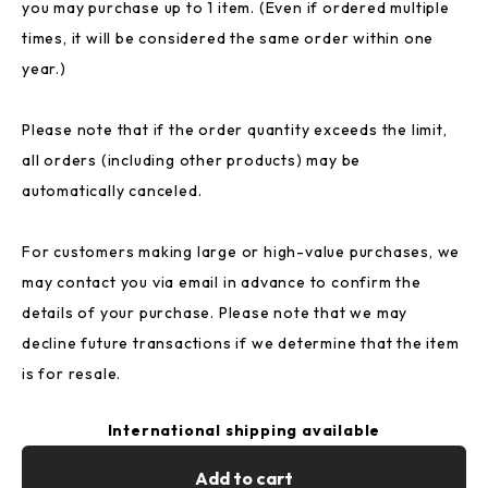
you may purchase up to 1 item. (Even if ordered multiple
times, it will be considered the same order within one
year.)
Please note that if the order quantity exceeds the limit,
all orders (including other products) may be
automatically canceled.
For customers making large or high-value purchases, we
may contact you via email in advance to confirm the
details of your purchase. Please note that we may
decline future transactions if we determine that the item
is for resale.
International shipping available
Add to cart