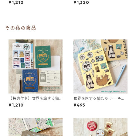
たち 箔押しパスポート風ノー
クリアポーチ
¥1,210
¥1,320
トセット
その他の商品
【特典付き】世界を旅する猫
世界を旅する猫たち シールシ
たち 箔押しパスポート風ノー
ート
¥1,210
¥495
トセット