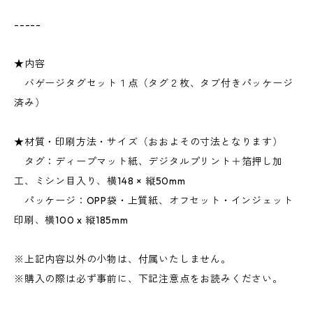
-----
★内容
バゲージタグセット１点（タグ２枚、タブ付きパッケージ
済み）
★材質・印刷方法・サイズ（おおよその寸法となります）
タグ：ディープマット紙、デジタルプリント＋箔押し加
工、ミシン目入り、横148 × 縦50mm
パッケージ：OPP袋・上質紙、オフセット・インジェット
印刷、横100 x 縦185mm
※上記内容以外の小物は、付属いたしません。
※購入の際は必ず事前に、下記注意点をお読みください。