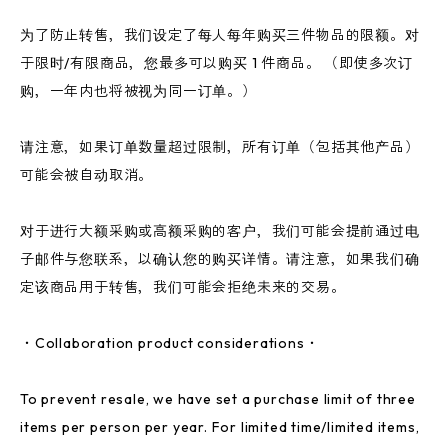
为了防止转售，我们设定了每人每年购买三件物品的限额。对
于限时/有限商品，您最多可以购买 1 件商品。 （即使多次订
购，一年内也将被视为同一订单。）
请注意，如果订单数量超过限制，所有订单（包括其他产品）
可能会被自动取消。
对于进行大额采购或高额采购的客户，我们可能会提前通过电
子邮件与您联系，以确认您的购买详情。请注意，如果我们确
定该商品用于转售，我们可能会拒绝未来的交易。
・Collaboration product considerations・
To prevent resale, we have set a purchase limit of three
items per person per year. For limited time/limited items,