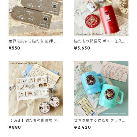
世界を旅する猫たち 箔押しバ
猫たちの郵便局 ポスト缶入・
ゲージタグセット
紙ものセット
¥550
¥3,630
【 3rd 】猫たちの郵便局 マス
世界を旅する猫たち プラスチ
キングテープ
ックマグカップセット
¥880
¥2,420